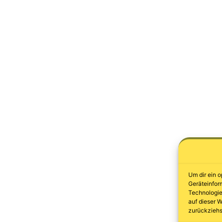
Um dir ein 
Geräteinfor
Technologie
auf dieser W
zurückziehs